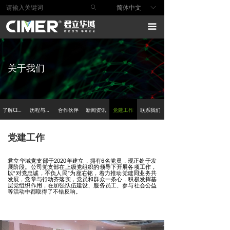
ꄙ
简体中文
ꀅ
首页
끀
产品与方案
行业解决方案
关于我们
安全服务
安全研究
了解CIMER
历程与文化
合作伙伴
新闻资讯
党建工作
联系我们
技术支持
党建工作
关于我们
君立华域党支部于2020年建立，拥有6名党员，现正处于发
展阶段。公司党支部在上级党组织的领导下开展各项工作，
以“对党忠诚，不负人民”为座右铭，着力推动党建同业务共
发展，党章与行动齐落实，党员和群众一条心，积极发挥基
层党组织作用，在加强队伍建设、服务员工、参与社会公益
等活动中都取得了不错反响。