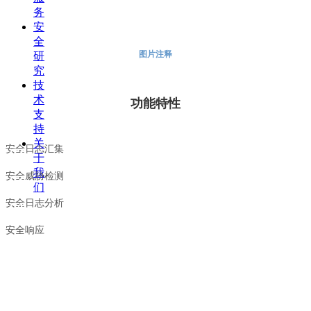
务
安
全
图片注释
研
究
技
术
功能特性
支
01
持
关
安全日志汇集
02
于
我
安全威胁检测
03
们
安全日志分析
04
安全响应