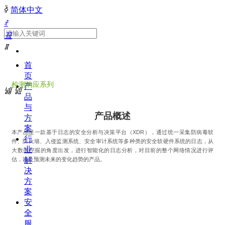
ꀅ
简体中文
ꄙ
끀
ꁲ
安全分析与决策平台
首
产品与方案
页
检测响应系列
产
넳
넲
品
与
产品概述
方
案
本产品是一款基于日志的安全分析与决策平台（XDR），通过统一采集防病毒软
行
件、防火墙、入侵监测系统、安全审计系统等多种类的安全软硬件系统的日志，从
业
大数据挖掘的角度出发，进行智能化的日志分析，对目前的整个网络情况进行评
解
估，以及预测未来的变化趋势的产品。
决
方
案
安
全
服