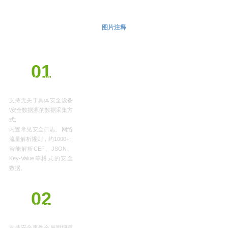
图片注释
特色优势
01
一键安全数据接入，
打破数据孤岛。
支持无关于具体安全设备
\安全数据源的数据采集方
式;
内置常见安全日志、网络
流量解析规则，约1000+;
智能解析CEF、JSON、
Key-Value等格式的安全
数据。
02
易上手的安全分析，
洞察安全风险。
支持安全事件全局明细查