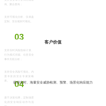
询、聚合查询；
支持可视化分析、仪表盘
定制、安全规则可视化。
03
毫秒级智能安全检测，
客户价值
提升威胁感知能力。
支持实时风险指标计算、
行为模式挖掘、任意安全
事件关联分析；
支持安全风险可视化、内
置丰富的安全专家策略
库。
04
获得实时、海量安全威胁检测、预警、场景化响应能力
场景化智能安全决策，
提升安全响应能力。
基于决策结果，定制场景
化的安全响应动作与流