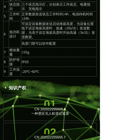
状态指
三个状态指示灯，分别表示工作状态、电量指
4
示
示、充电指示
工作时
正常数据发送状态工作时间≥4h，电池待机时间
5
间
≥24h
可设定设备数据发送启动海拔高度，当设备位置
低于设定海拔高度时，低速（20s/次）发送数
低功耗
据，当高于设定海拔高度时开始高速（3s/次）发
6
设计
送数据。
高度门限可以软件配置
模块重
7
≤55g
量
防护等
8
IP65
级
工作温
9
-20℃~60℃
度
• 知识产权
01
CN 202022255668.4
一种景区无人机登记装置
02
CN 202022255655.7