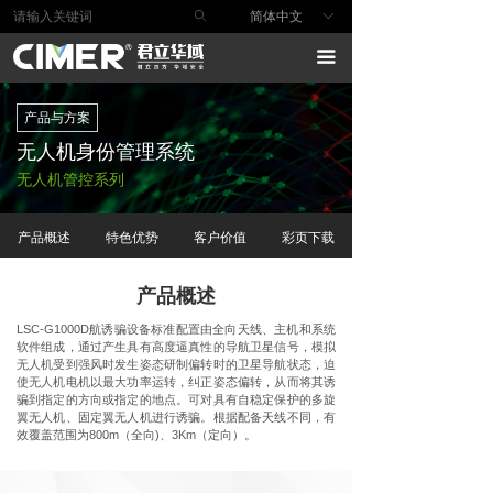
ꄙ
简体中文
ꀅ
首页
끀
产品与方案
产品与方案
行业解决方案
无人机身份管理系统
安全服务
无人机管控系列
安全研究
产品概述
特色优势
客户价值
彩页下载
技术支持
产品概述
关于我们
LSC-G1000D航诱骗设备标准配置由全向天线、主机和系统
软件组成，通过产生具有高度逼真性的导航卫星信号，模拟
无人机受到强风时发生姿态研制偏转时的卫星导航状态，迫
使无人机电机以最大功率运转，纠正姿态偏转，从而将其诱
骗到指定的方向或指定的地点。可对具有自稳定保护的多旋
翼无人机、固定翼无人机进行诱骗。根据配备天线不同，有
效覆盖范围为800m（全向)、3Km（定向）。