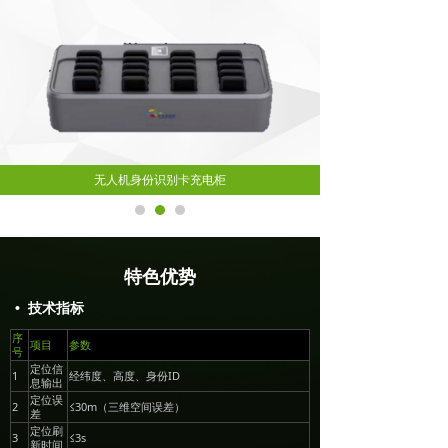
无人机身份识别卡充电柜
特色优势
• 技术指标
序
项目
参数
号
定位信
1
经纬度、高度、身份ID
息输出
定位误
2
≤30m（三维空间误差）
差
定位刷
3
≤3s
新时间